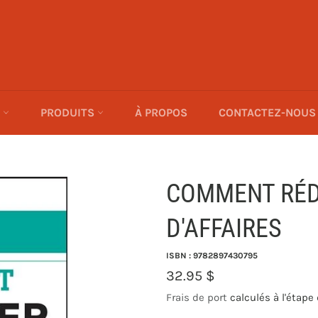
E
PRODUITS
À PROPOS
CONTACTEZ-NOUS
COMMENT RÉD
D'AFFAIRES
ISBN : 9782897430795
Prix
32.95 $
régulier
Frais de port
calculés à l'étape